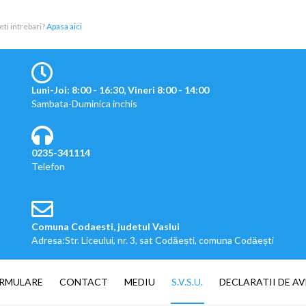
eti intrebari?
Apasa aici
Luni-Joi: 8:00 - 16:30, Vineri 8:00 - 14:00
Sambata-Duminica inchis
0235-341114
Telefon
Comuna Codaesti, judetul Vaslui
Adresa:Str. Liceului, nr. 3, sat Codăești, comuna Codăești
RMULARE
CONTACT
MEDIU
S.V.S.U.
DECLARATII DE AV