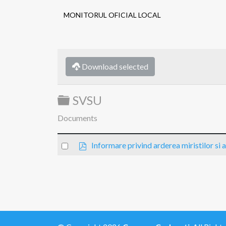
MONITORUL OFICIAL LOCAL
Download selected
Folder
SVSU
Documents
p
Select
Informare privind arderea miristilor si 
d
an
f
item