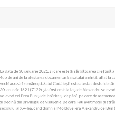
La data de 30 ianuarie 2021, zi care este și sărbătoarea creștină a 
4oo de ani de la atestarea documentară a satului amintit, aflat la co
vechi așezări românești. Satul Codăieşti este atestat destul de tâ
30 ianuarie 1621 (7129) şi a fost emis la Iaşi de Alexandru voievod,
voievod cel Prea Bun şi de întărire şi de pâră, pe care de asemen
şi dedină din privilegiu de vislujenie, pe care l-au avut moşii şi str
secolului al XV-lea, când domn al Moldovei era Alexandru cel Bun