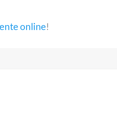
mente online
!