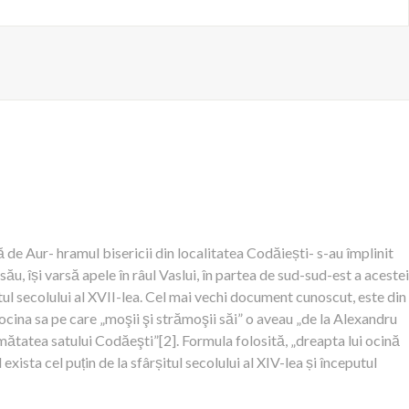
ă de Aur- hramul bisericii din localitatea Codăiești- s-au împlinit
ău, își varsă apele în râul Vaslui, în partea de sud-sud-est a acestei
ul secolului al XVII-lea. Cel mai vechi document cunoscut, este din
 ocina sa pe care „moşii şi strămoşii săi” o aveau „de la Alexandru
mătatea satului Codăeşti”[2]. Formula folosită, „dreapta lui ocină
exista cel puțin de la sfârșitul secolului al XIV-lea și începutul