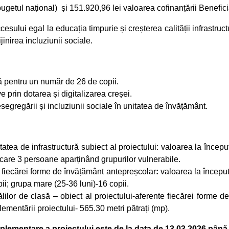
getul național) și 151.920,96 lei valoarea cofinanțării Benefici
cesului egal la educația timpurie și creșterea calității infrastru
jinirea incluziunii sociale.
ă pentru un număr de 26 de copii.
e prin dotarea și digitalizarea creșei.
regării și incluziunii sociale în unitatea de învățământ.
atea de infrastructură subiect al proiectului: valoarea la început
n care 3 persoane aparținând grupurilor vulnerabile.
e fiecărei forme de învățământ antepreșcolar
:
valoarea la început
ii; grupa mare (25-36 luni)-16 copii.
lilor de clasă – obiect al proiectului-aferente fiecărei forme 
plementării proiectului- 565.30 metri pătrați (mp).
lementare a proiectului este de la data de 13.03.2026 până 