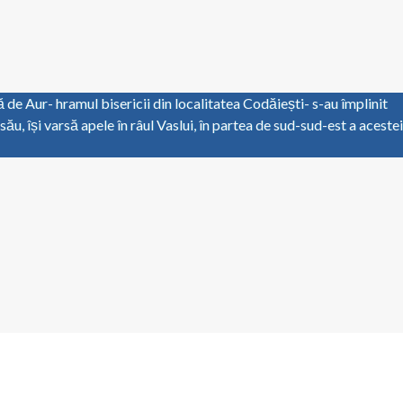
ă de Aur- hramul bisericii din localitatea Codăiești- s-au împlinit
ău, își varsă apele în râul Vaslui, în partea de sud-sud-est a acestei