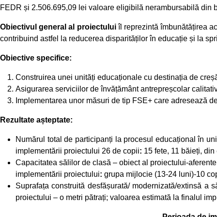
FEDR și 2.506.695,09 lei valoare eligibilă nerambursabilă din bu
Obiectivul general al proiectului
îl reprezintă îmbunătățirea ac
contribuind astfel la reducerea disparităților în educație și la spri
Obiective specifice:
Construirea unei unități educaționale cu destinația de creș
Asigurarea serviciilor de învățământ antrepreșcolar calitativ
Implementarea unor măsuri de tip FSE+ care adresează deseg
Rezultate așteptate:
Numărul total de participanți la procesul educațional în unit
implementării proiectului 26 de copii
:
15 fete, 11 băieți, di
Capacitatea sălilor de clasă – obiect al proiectului-aferent
implementării proiectului
:
grupa mijlocie (13-24 luni)-10 cop
Suprafața construită desfășurată/ modernizată/extinsă a să
proiectului – o metri pătrați; valoarea estimată la finalul im
Perioada de imp