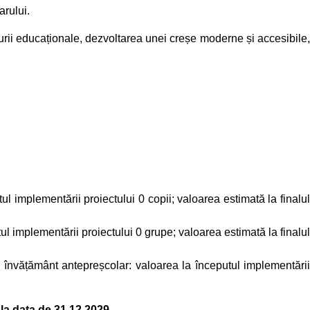
arului.
cturii educaționale, dezvoltarea unei creșe moderne și accesibile
ul implementării proiectului 0 copii; valoarea estimată la finalul
ul implementării proiectului 0 grupe; valoarea estimată la finalu
de învățământ antepreșcolar: valoarea la începutul implementării
la data de 31.12.2029.