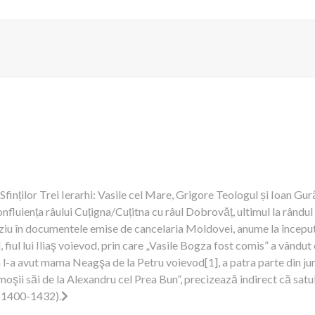
Sfinților Trei Ierarhi: Vasile cel Mare, Grigore Teologul și Ioan Gur
nfluiența râului Cuțigna/Cuțitna cu râul Dobrovăț, ultimul la rândul s
rziu în documentele emise de cancelaria Moldovei, anume la început
 fiul lui Iliaş voievod, prin care „Vasile Bogza fost comis” a vândut
ea l-a avut mama
Neagşa de la Petru voievod[1], a patra parte din ju
ămoşii săi de la Alexandru cel Prea Bun”, precizează indirect că satul 
 (1400-1432).