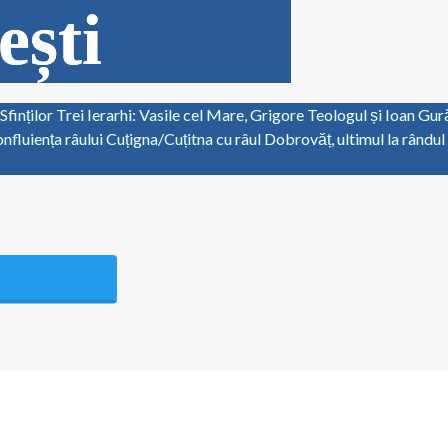
ști
Sfinților Trei Ierarhi: Vasile cel Mare, Grigore Teologul și Ioan Gur
nfluiența râului Cuțigna/Cuțitna cu râul Dobrovăț, ultimul la rândul s
RII DESCHISE