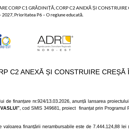
«DEMOLARE CORP C1 GRĂDINIȚĂ, CORP C2 ANEXĂ ȘI CONSTRUI
 2027, Prioritatea P6 – O regiune educată.
RP C2 ANEXĂ ȘI CONSTRUIRE CREȘĂ 
tului de finanțare nr.924/13.03.2026, anunță lansarea proiectulu
VASLUI”
, cod SMIS 349681, proiect finanțat prin Programul
re valoarea finanțării nerambursabile este de 7.444.124,88 lei 