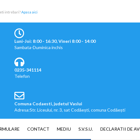
eti intrebari?
Apasa aici
Luni-Joi: 8:00 - 16:30, Vineri 8:00 - 14:00
Sambata-Duminica inchis
0235-341114
Telefon
Comuna Codaesti, judetul Vaslui
Adresa:Str. Liceului, nr. 3, sat Codăești, comuna Codăești
RMULARE
CONTACT
MEDIU
S.V.S.U.
DECLARATII DE AV