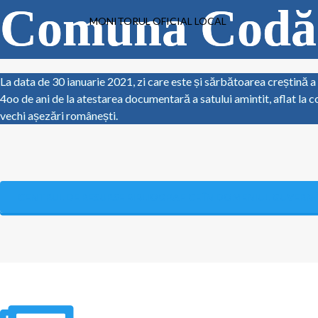
Comuna Codăe
MONITORUL OFICIAL LOCAL
La data de 30 ianuarie 2021, zi care este și sărbătoarea creștină a 
4oo de ani de la atestarea documentară a satului amintit, aflat la co
vechi așezări românești.
CENTRUL DE RESURSE BIBLIOGRAFICE ÎN DOMENIUL GUVERNĂ